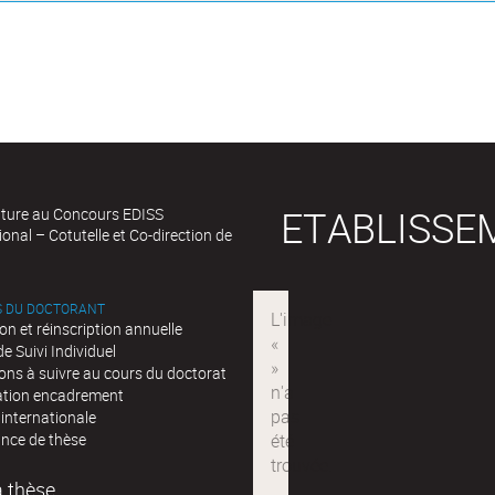
ETABLISSE
ture au Concours EDISS
ional – Cotutelle et Co-direction de
 DU DOCTORANT
ion et réinscription annuelle
e Suivi Individuel
ons à suivre au cours du doctorat
ation encadrement
 internationale
nce de thèse
a thèse