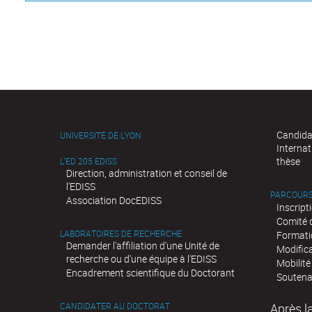
Candida
UNIVERSITÉ DE LYON
Internat
thèse
L'ED 205 EDISS
Direction, administration et conseil de
l'EDISS
PARCOURS
Association DocEDISS
Inscript
Comité d
LABORATOIRES DE RECHERCHE
Formati
Demander l'affiliation d'une Unité de
Modific
recherche ou d'une équipe à l'EDISS
Mobilité
Encadrement scientifique du Doctorant
Soutena
CANDIDATER AU DOCTORAT
Après l